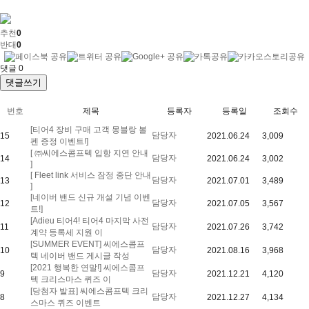
추천
0
반대
0
댓글
0
댓글쓰기
번호
제목
등록자
등록일
조회수
[티어4 장비 구매 고객 몽블랑 볼
담당자
15
2021.06.24
3,009
펜 증정 이벤트!]
[ ㈜씨에스콤프텍 입항 지연 안내
담당자
14
2021.06.24
3,002
]
[ Fleet link 서비스 잠정 중단 안내
담당자
13
2021.07.01
3,489
]
[네이버 밴드 신규 개설 기념 이벤
담당자
12
2021.07.05
3,567
트!]
[Adieu 티어4! 티어4 마지막 사전
담당자
11
2021.07.26
3,742
계약 등록세 지원 이
[SUMMER EVENT] 씨에스콤프
담당자
10
2021.08.16
3,968
텍 네이버 밴드 게시글 작성
[2021 행복한 연말!] 씨에스콤프
담당자
9
2021.12.21
4,120
텍 크리스마스 퀴즈 이
[당첨자 발표] 씨에스콤프텍 크리
담당자
8
2021.12.27
4,134
스마스 퀴즈 이벤트