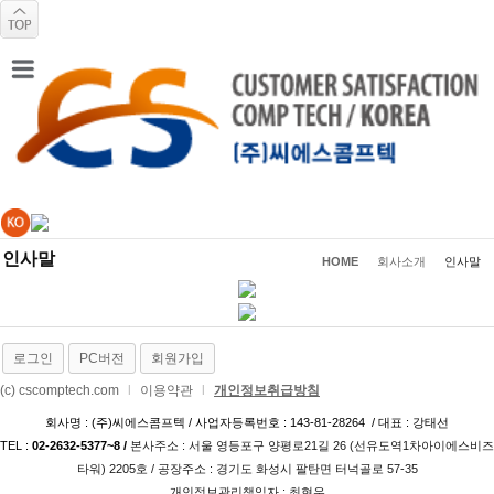
인사말
HOME
회사소개
인사말
로그인
PC버전
회원가입
(c) cscomptech.com
l
이용약관
l
개인정보취급방침
회사명 : (주)씨에스콤프텍 / 사업자등록번호 : 143-81-28264 / 대표 : 강태선
TEL :
02-2632-5377~8 /
본사주소 : 서울 영등포구 양평로21길 26­ (선유도역1차아이에스비즈
타워) 2205호 / 공장주소 : 경기도 화성시 팔탄면 터넉골로 57-35
개인정보관리책임자 : 최현우