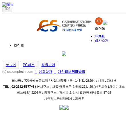
조직도
HOME
회사소개
조직도
로그인
PC버전
회원가입
(c) cscomptech.com
l
이용약관
l
개인정보취급방침
회사명 : (주)씨에스콤프텍 / 사업자등록번호 : 143-81-28264 / 대표 : 강태선
TEL :
02-2632-5377~8 /
본사주소 : 서울 영등포구 양평로21길 26­ (선유도역1차아이에스
비즈타워) 2205호 / 공장주소 : 경기도 화성시 팔탄면 터넉골로 57-35
개인정보관리책임자 : 최현우