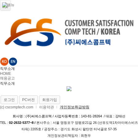
직무소개
HOME
채용공고
직무소개
로그인
PC버전
회원가입
(c) cscomptech.com
l
이용약관
l
개인정보취급방침
회사명 : (주)씨에스콤프텍 / 사업자등록번호 : 143-81-28264 / 대표 : 강태선
TEL :
02-2632-5377~8 /
본사주소 : 서울 영등포구 양평로21길 26­ (선유도역1차아이에스비즈
타워) 2205호 / 공장주소 : 경기도 화성시 팔탄면 터넉골로 57-35
개인정보관리책임자 : 최현우