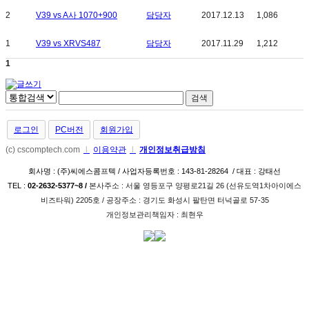
2
V39 vs A사 1070+900
담당자
2017.12.13
1,086
1
V39 vs XRVS487
담당자
2017.11.29
1,212
1
로그인
PC버전
회원가입
(c) cscomptech.com
l
이용약관
l
개인정보취급방침
회사명 : (주)씨에스콤프텍 / 사업자등록번호 : 143-81-28264 / 대표 : 강태선
TEL :
02-2632-5377~8 /
본사주소 : 서울 영등포구 양평로21길 26­ (선유도역1차아이에스
비즈타워) 2205호 / 공장주소 : 경기도 화성시 팔탄면 터넉골로 57-35
개인정보관리책임자 : 최현우