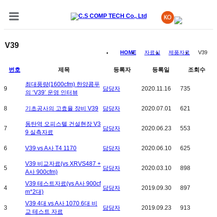
V39
HOME
자료실
제품자료
V39
번호
제목
등록자
등록일
조회수
최대풍량(1600cfm) 한양콤푸
9
담당자
2020.11.16
735
의 ‘V39’ 운영 인터뷰
8
기초공사의 고효율 장비 V39
담당자
2020.07.01
621
동탄역 오피스텔 건설현장 V3
7
담당자
2020.06.23
553
9 실측자료
6
V39 vs A사 T4 1170
담당자
2020.06.10
625
V39 비교자료(vs XRVS487 +
5
담당자
2020.03.10
898
A사 900cfm)
V39 테스트자료(vs A사 900cf
4
담당자
2019.09.30
897
m*2대)
V39 4대 vs A사 1070 6대 비
3
담당자
2019.09.23
913
교 테스트 자료