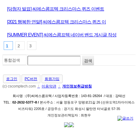
[당첨자 발표] 씨에스콤프텍 크리스마스 퀴즈 이벤트
[2021 행복한 연말!] 씨에스콤프텍 크리스마스 퀴즈 이
[SUMMER EVENT] 씨에스콤프텍 네이버 밴드 게시글 작성
1
2
3
로그인
PC버전
회원가입
(c) cscomptech.com
l
이용약관
l
개인정보취급방침
회사명 : (주)씨에스콤프텍 / 사업자등록번호 : 143-81-28264 / 대표 : 강태선
TEL :
02-2632-5377~8 /
본사주소 : 서울 영등포구 양평로21길 26­ (선유도역1차아이에스
비즈타워) 2205호 / 공장주소 : 경기도 화성시 팔탄면 터넉골로 57-35
개인정보관리책임자 : 최현우