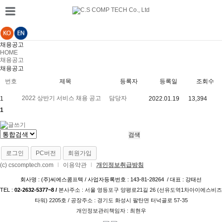
채용공고
HOME
채용공고
채용공고
번호
제목
등록자
등록일
조회수
2022 상반기 서비스 채용 공고
담당자
1
2022.01.19
13,394
1
로그인
PC버전
회원가입
(c) cscomptech.com
l
이용약관
l
개인정보취급방침
회사명 : (주)씨에스콤프텍 / 사업자등록번호 : 143-81-28264 / 대표 : 강태선
TEL :
02-2632-5377~8 /
본사주소 : 서울 영등포구 양평로21길 26­ (선유도역1차아이에스비즈
타워) 2205호 / 공장주소 : 경기도 화성시 팔탄면 터넉골로 57-35
개인정보관리책임자 : 최현우