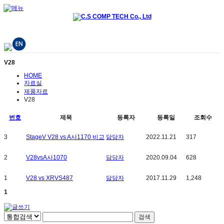
V28
HOME
자료실
제품자료
V28
번호
제목
등록자
등록일
조회수
3
StageV V28 vs A사1170 비교
담당자
2022.11.21
317
2
V28vsA사1070
담당자
2020.09.04
628
1
V28 vs XRVS487
담당자
2017.11.29
1,248
1