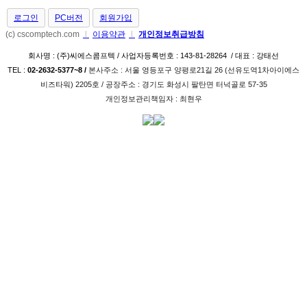
로그인
PC버전
회원가입
(c) cscomptech.com
l
이용약관
l
개인정보취급방침
회사명 : (주)씨에스콤프텍 / 사업자등록번호 : 143-81-28264 / 대표 : 강태선
TEL :
02-2632-5377~8 /
본사주소 : 서울 영등포구 양평로21길 26­ (선유도역1차아이에스
비즈타워) 2205호 / 공장주소 : 경기도 화성시 팔탄면 터넉골로 57-35
개인정보관리책임자 : 최현우