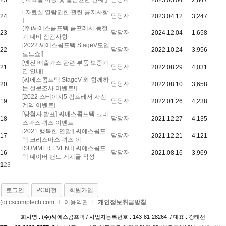
25
2023.05.04
2,847
[ 자료실 열람권한 관련 공지사항
담당자
24
2023.04.12
3,247
]
(주)씨에스콤프텍 콤프레서 동절
담당자
23
2024.12.04
1,658
기 대비 점검사항
[2022 씨에스콤프텍 StageV도입
담당자
22
2022.10.24
3,956
로드쇼!]
[엔진 배출가스 관련 부품 보증기
담당자
21
2022.08.29
4,031
간 안내]
[씨에스콤프텍 StageV 와 함께하
담당자
20
2022.08.10
3,658
는 설문조사 이벤트!]
[2022 스테이지5 컴프레서 사전
담당자
19
2022.01.26
4,238
계약 이벤트]
[당첨자 발표] 씨에스콤프텍 크리
담당자
18
2021.12.27
4,135
스마스 퀴즈 이벤트
[2021 행복한 연말!] 씨에스콤프
담당자
17
2021.12.21
4,121
텍 크리스마스 퀴즈 이
[SUMMER EVENT] 씨에스콤프
담당자
16
2021.08.16
3,969
텍 네이버 밴드 게시글 작성
1
2
3
로그인
PC버전
회원가입
(c) cscomptech.com
l
이용약관
l
개인정보취급방침
회사명 : (주)씨에스콤프텍 / 사업자등록번호 : 143-81-28264 / 대표 : 강태선