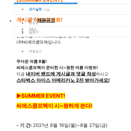
X28
씨에스콤프텍 네이버밴드
공지사항
V28
게시글 작성 이벤트!
FAQ
채용공고
동영상
Q&A
인재상
뉴스
안녕하십니까 아트라스콥코 공식 대리점

(주)씨에스콤프텍입니다.
직무소개
채용공고
무더운 여름 8월!

씨에스콤프텍이 준비한 시~원한 여름 이벤트!
네이버 밴드에 게시글과 댓글 작성
지금 
스타벅스 아이스 아메리카노 2잔 받아가세요!
▶SUMMER EVENT!
씨에스콤프텍이 시~원하게 쏜다!
- 기 간:
2021년 8월 16일(월)~8월 27일(금)