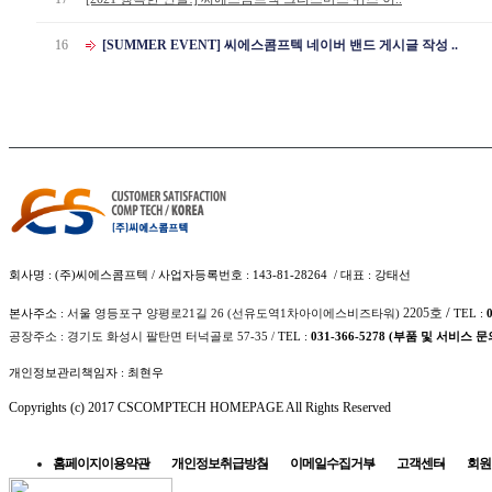
16
[SUMMER EVENT] 씨에스콤프텍 네이버 밴드 게시글 작성 ..
회사명 : (주)씨에스콤프텍 / 사업자등록번호 : 143-81-28264 / 대표 : 강태선
/
2205호
본사주소 :
서울 영등포구 양평로21길 26­ (선유도역1차아이에스비즈타워)
TEL :
공장주소 : 경기도 화성시 팔탄면 터넉골로 57-35 /
TEL :
031-366-5278 (부품 및 서비스 문
개인정보관리책임자 : 최현우
Copyrights (c) 2017 CSCOMPTECH HOMEPAGE All Rights Reserved
홈페이지이용약관
개인정보취급방침
이메일수집거부
고객센터
회원