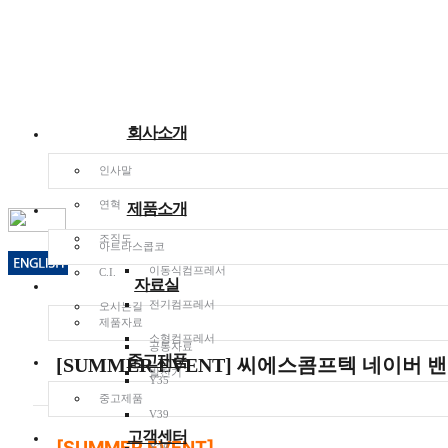
회사소개
공지사항
인사말
HOME
연혁
제품소개
고객센터
공지사항
조직도
보기
아트라스콥코
이동식컴프레서
C.I.
공지사항
자료실
FAQ
전기컴프레서
Q&A
오시는길
제품자료
소형컴프레서
공통자료
중고제품
[SUMMER EVENT] 씨에스콤프텍 네이버 
발전기
Y35
중고제품
V39
고객센터
[SUMMER EVENT
]