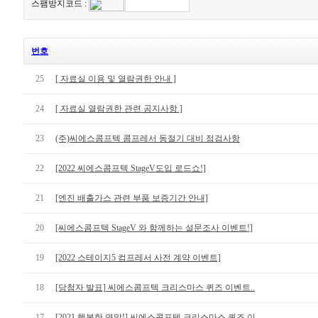
스팸방지코드 :
번호
25
[ 자료실 이용 및 열람권한 안내 ]
24
[ 자료실 열람권한 관련 공지사항 ]
23
(주)씨에스콤프텍 콤프레서 동절기 대비 점검사항
22
[2022 씨에스콤프텍 StageV도입 로드쇼!]
21
[엔진 배출가스 관련 부품 보증기간 안내]
20
[씨에스콤프텍 StageV 와 함께하는 설문조사 이벤트!]
19
[2022 스테이지5 컴프레서 사전 계약 이벤트]
18
[당첨자 발표] 씨에스콤프텍 크리스마스 퀴즈 이벤트..
17
[2021 행복한 연말!] 씨에스콤프텍 크리스마스 퀴즈 이..