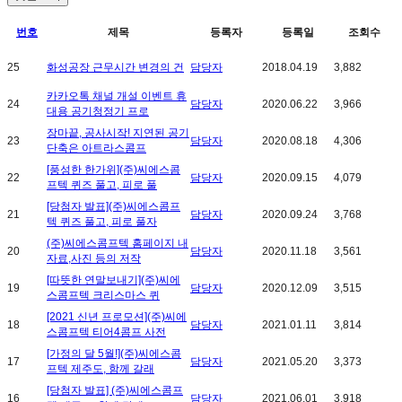
번호
제목
등록자
등록일
조회수
25
화성공장 근무시간 변경의 건
담당자
2018.04.19
3,882
카카오톡 채널 개설 이벤트 휴
24
담당자
2020.06.22
3,966
대용 공기청정기 프로
장마끝, 공사시작! 지연된 공기
23
담당자
2020.08.18
4,306
단축은 아트라스콤프
[풍성한 한가위](주)씨에스콤
22
담당자
2020.09.15
4,079
프텍 퀴즈 풀고, 피로 풀
[당첨자 발표](주)씨에스콤프
21
담당자
2020.09.24
3,768
텍 퀴즈 풀고, 피로 풀자
(주)씨에스콤프텍 홈페이지 내
20
담당자
2020.11.18
3,561
자료,사진 등의 저작
[따뜻한 연말보내기](주)씨에
19
담당자
2020.12.09
3,515
스콤프텍 크리스마스 퀴
[2021 신년 프로모션](주)씨에
18
담당자
2021.01.11
3,814
스콤프텍 티어4콤프 사전
[가정의 달 5월!](주)씨에스콤
17
담당자
2021.05.20
3,373
프텍 제주도, 함께 갈래
[당첨자 발표] (주)씨에스콤프
16
담당자
2021.06.01
3,918