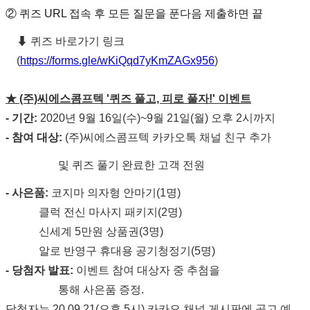
② 퀴즈 URL 접속 후 모든 질문을 푼다음 제출하면 끝
⬇ 퀴즈 바로가기 링크
(
https://f
orms.gle/wKiQqd7yKmZAGx956
)
★ (주)씨에스콤프텍 '퀴즈 풀고, 피로 풀자!' 이벤트
- 기간:
2020년 9월 16일(수)~9월 21일(월) 오후 2시까지
- 참여 대상:
(주)씨에스콤프텍 카카오톡 채널 친구 추가
및 퀴즈 풀기 완료한 고객 전원
- 사은품:
코지마 의자형 안마기(1명)
클럭 전신 마사지 패키지(2명)
신세계 5만원 상품권(3명)
알로 반영구 휴대용 공기청정기(5명)
- 당첨자 발표:
이벤트 참여 대상자 중 추첨을
통해 사은품 증정.
당첨자는 20.09.21(오후 5시) 카카오
채널 게시판에 공고 예