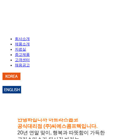
회사소개
제품소개
자료실
중고제품
공지사항
고객센터
채용공고
공지사항
FAQ
Q&A
[따뜻한 연말보내기](주)씨에스콤프텍 크리스
안녕하십니까 아트라스콥코
공식대리점 (주)씨에스콤프텍입니다.
20년 연말 맞이, 행복과 따뜻함이 가득한