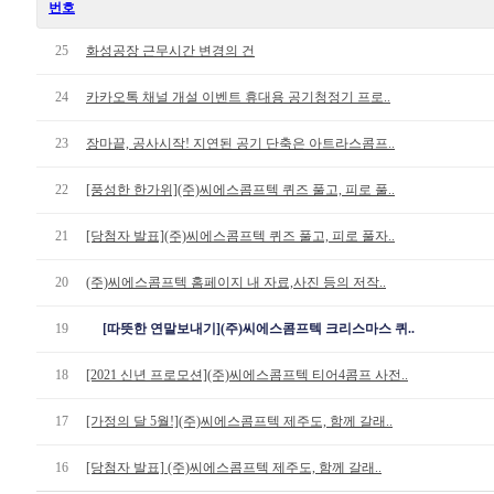
번호
25
화성공장 근무시간 변경의 건
24
카카오톡 채널 개설 이벤트 휴대용 공기청정기 프로..
23
장마끝, 공사시작! 지연된 공기 단축은 아트라스콤프..
22
[풍성한 한가위](주)씨에스콤프텍 퀴즈 풀고, 피로 풀..
21
[당첨자 발표](주)씨에스콤프텍 퀴즈 풀고, 피로 풀자..
20
(주)씨에스콤프텍 홈페이지 내 자료,사진 등의 저작..
19
[따뜻한 연말보내기](주)씨에스콤프텍 크리스마스 퀴..
18
[2021 신년 프로모션](주)씨에스콤프텍 티어4콤프 사전..
17
[가정의 달 5월!](주)씨에스콤프텍 제주도, 함께 갈래..
16
[당첨자 발표] (주)씨에스콤프텍 제주도, 함께 갈래..