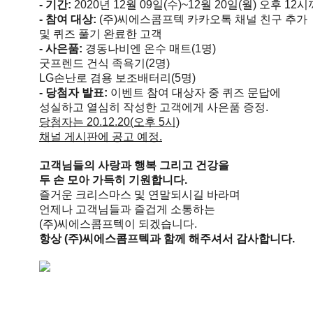
- 기간:
2020년 12월 09일(수)~12월 20일(월) 오후 12
- 참여 대상:
(주)씨에스콤프텍 카카오톡 채널 친구 추가
및 퀴즈 풀기 완료한 고객
- 사은품:
경동나비엔 온수 매트(1명)
굿프렌드 건식 족욕기(2명)
LG손난로 겸용 보조배터리(5명)
- 당첨자 발표:
이벤트 참여 대상자 중 퀴즈 문답에
성실하고 열심히 작성한 고객에게 사은품 증정.
당첨자는 20.12.20(오후 5시)
채널 게시판에 공고 예정.
고객님들의 사랑과 행복 그리고 건강을
두 손 모아 가득히 기원합니다.
즐거운 크리스마스 및 연말되시길 바라며
언제나 고객님들과 즐겁게 소통하는
(주)씨에스콤프텍이 되겠습니다.
항상 (주)씨에스콤프텍과 함께 해주셔서 감사합니다.